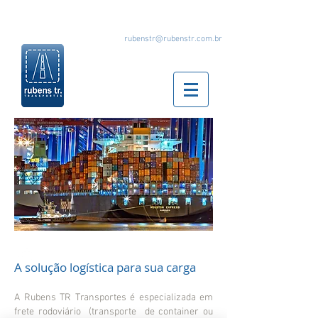
rubenstr@rubenstr.com.br
A solução logística para sua carga
A Rubens TR Transportes é especializada em
frete rodoviário (transporte de container ou